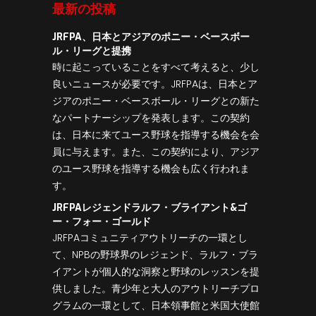
最新の投稿
って様々な方法で影響を受けたすべての人
に出て行きます。この間、JRFPAのメンバ
JRFPA、日本とアジアのポニー・ベースボー
ーは、世界中の社会的分離を実践するよう
ル・リーグと提携
積極的に奨励しています。我々はまた、人
時に起こっていることをすべて考えると、少し
類がこの脅威に一緒に直面する中で、希
良いニュースが必要です。JRFPAは、日本とア
望、回復力、希望のメッセージを提供して
ジアのポニー・ベースボール・リーグとの新た
います。
なパートナーシップを発表します。この契約
は、日本に来てユース野球を指導する機会を会
員に与えます。また、この契約により、アジア
続きを読む
のユース野球を指導する機会も広く行われま
す。
JRFPAレジェンドラルフ・ブライアント&ゴ
ー・フォー・ゴールド
JRFPAコミュニティアウトリーチの一環とし
て、NPBの野球界のレジェンド、ラルフ・ブラ
イアントが個人的な洞察と野球のレッスンを提
供しました。青少年と大人のアウトリーチプロ
グラムの一環として、日本領事館と米国大使館