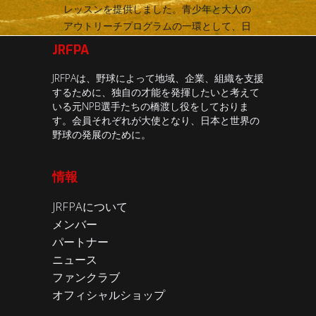
レッスンを提供しました。青少年と大人の
アウトリーチプログラムの一環として、日
本領事館と米国大使館を組み合わせること
JRFPA
を誇りに思いました。
JRFPAは、野球によって地域、企業、組織を支援
するために、独自の才能を発揮したいと考えて
いる元NPB選手たちの橋渡し役をしておりま
続きを読む
す。会員それぞれが大使となり、日本と世界の
野球の発展のために。
情報
JRFPAについて
メンバー
パートナー
JRFPA、コヴィッド-19と
ニュース
野球の試合
ファンクラブ
オフィシャルショップ
私たちの心は、Covid-19パンデミックによ